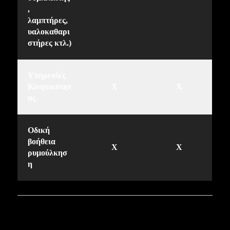
,
λαμπτήρες,
υαλοκαθαρι
στήρες κτλ.)
Υπηρεσίες
Κινητικότητ
X
X
ας
Οδική
βοήθεια
X
X
ρυμούλκησ
η