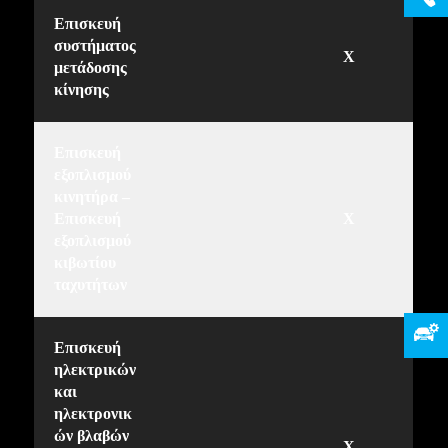
Επισκευή
συστήματος
X
μετάδοσης
κίνησης
Επισκευή
εξοπλισμού
κινητήρα –
Επισκευή
X
εξοπλισμού
κιβωτίου
ταχυτήτων
Επισκευή
ηλεκτρικών
και
ηλεκτρονικ
ών βλαβών
X