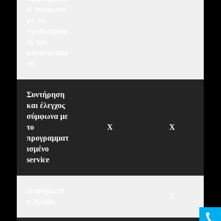
ν, σύμφωνα
με τις
προδιαγραφ
ές του
κατασκευασ
τή
Συντήρηση
και έλεγχος
σύμφωνα με
το
X
X
προγραμματ
ισμένο
service
Απρόβλεπτ
X
η Βλάβη