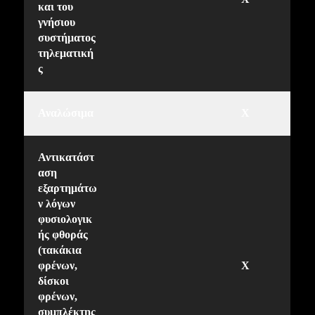
και του
γνήσιου
συστήματος
τηλεματική
ς
Αναλώσιμα
X
Αντικατάστ
αση
εξαρτημάτω
ν λόγων
φυσιολογικ
ής φθοράς
(τακάκια
φρένων,
X
δίσκοι
φρένων,
συμπλέκτης